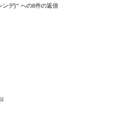
ンデ)” への8件の返信
302