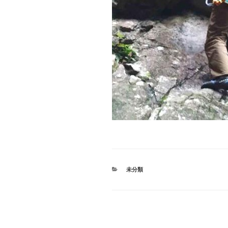
カ
未分類
テ
ゴ
リ
ー