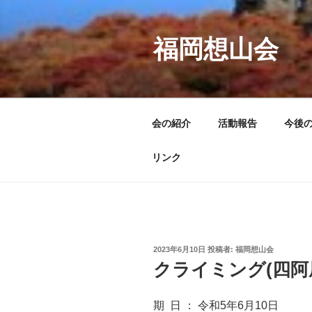
コ
ン
テ
福岡想山会
ン
ツ
へ
ス
会の紹介
活動報告
今後の
キ
ッ
リンク
プ
投
2023年6月10日
投稿者:
福岡想山会
稿
クライミング(四阿
日:
期 日 ： 令和5年6月10日