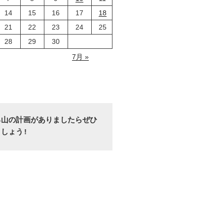
14
15
16
17
18
21
22
23
24
25
28
29
30
7月 »
る山の計画がありましたらぜひ
しょう!